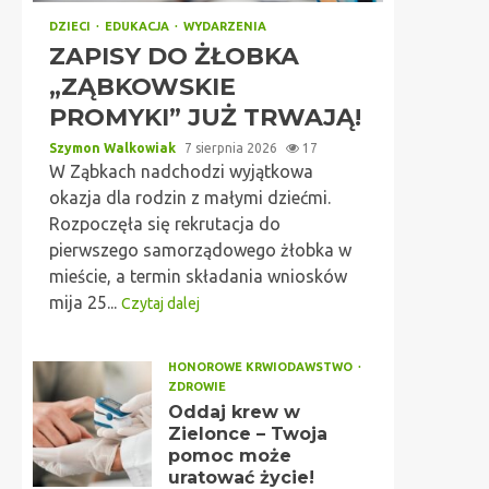
DZIECI
EDUKACJA
WYDARZENIA
ZAPISY DO ŻŁOBKA
„ZĄBKOWSKIE
PROMYKI” JUŻ TRWAJĄ!
Szymon Walkowiak
7 sierpnia 2026
17
W Ząbkach nadchodzi wyjątkowa
okazja dla rodzin z małymi dziećmi.
Rozpoczęła się rekrutacja do
pierwszego samorządowego żłobka w
mieście, a termin składania wniosków
mija 25...
Czytaj dalej
HONOROWE KRWIODAWSTWO
ZDROWIE
Oddaj krew w
Zielonce – Twoja
pomoc może
uratować życie!