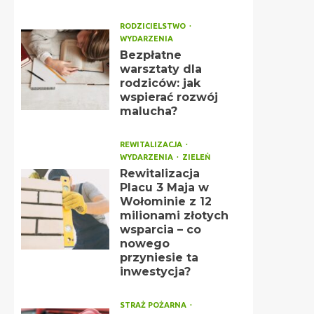
RODZICIELSTWO
WYDARZENIA
Bezpłatne
warsztaty dla
rodziców: jak
wspierać rozwój
malucha?
REWITALIZACJA
WYDARZENIA
ZIELEŃ
Rewitalizacja
Placu 3 Maja w
Wołominie z 12
milionami złotych
wsparcia – co
nowego
przyniesie ta
inwestycja?
STRAŻ POŻARNA