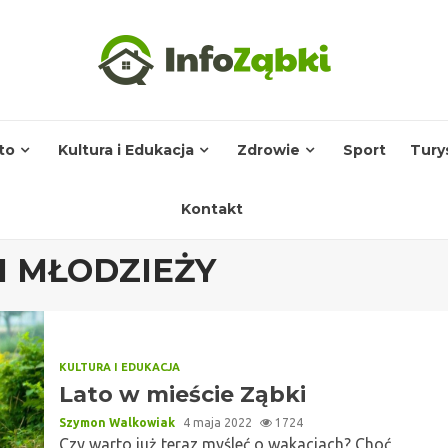
to
Kultura i Edukacja
Zdrowie
Sport
Tury
Kontakt
 I MŁODZIEŻY
KULTURA I EDUKACJA
Lato w mieście Ząbki
Szymon Walkowiak
4 maja 2022
1724
Czy warto już teraz myśleć o wakacjach? Choć