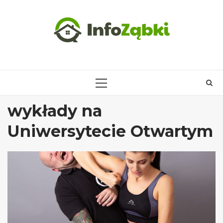
Skip
to
content
PRIMARY
MENU
wykłady na
Uniwersytecie Otwartym