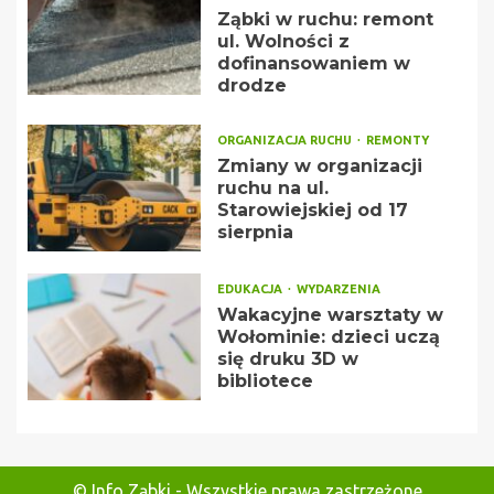
Ząbki w ruchu: remont
ul. Wolności z
dofinansowaniem w
drodze
ORGANIZACJA RUCHU
REMONTY
Zmiany w organizacji
ruchu na ul.
Starowiejskiej od 17
sierpnia
EDUKACJA
WYDARZENIA
Wakacyjne warsztaty w
Wołominie: dzieci uczą
się druku 3D w
bibliotece
© Info Ząbki - Wszystkie prawa zastrzeżone