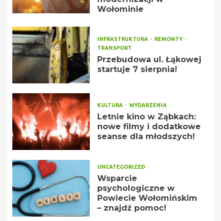
Wołominie
INFRASTRUKTURA
REMONTY
TRANSPORT
Przebudowa ul. Łąkowej
startuje 7 sierpnia!
KULTURA
WYDARZENIA
Letnie kino w Ząbkach:
nowe filmy i dodatkowe
seanse dla młodszych!
UNCATEGORIZED
Wsparcie
psychologiczne w
Powiecie Wołomińskim
– znajdź pomoc!