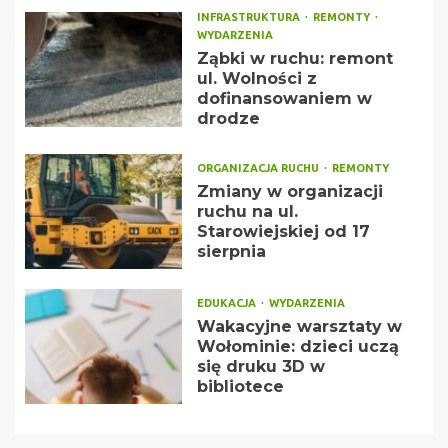
INFRASTRUKTURA
REMONTY
WYDARZENIA
Ząbki w ruchu: remont
ul. Wolności z
dofinansowaniem w
drodze
ORGANIZACJA RUCHU
REMONTY
Zmiany w organizacji
ruchu na ul.
Starowiejskiej od 17
sierpnia
EDUKACJA
WYDARZENIA
Wakacyjne warsztaty w
Wołominie: dzieci uczą
się druku 3D w
bibliotece