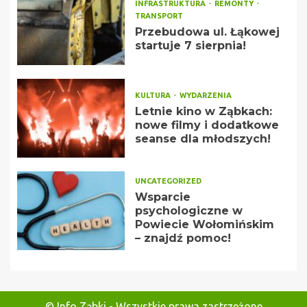
INFRASTRUKTURA
REMONTY
TRANSPORT
Przebudowa ul. Łąkowej
startuje 7 sierpnia!
KULTURA
WYDARZENIA
Letnie kino w Ząbkach:
nowe filmy i dodatkowe
seanse dla młodszych!
UNCATEGORIZED
Wsparcie
psychologiczne w
Powiecie Wołomińskim
– znajdź pomoc!
© Info Ząbki - Wszystkie prawa zastrzeżone