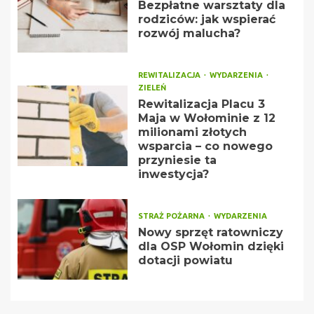
Bezpłatne warsztaty dla
rodziców: jak wspierać
rozwój malucha?
REWITALIZACJA
WYDARZENIA
ZIELEŃ
Rewitalizacja Placu 3
Maja w Wołominie z 12
milionami złotych
wsparcia – co nowego
przyniesie ta
inwestycja?
STRAŻ POŻARNA
WYDARZENIA
Nowy sprzęt ratowniczy
dla OSP Wołomin dzięki
dotacji powiatu