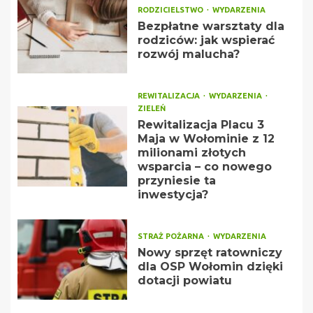
RODZICIELSTWO
WYDARZENIA
Bezpłatne warsztaty dla
rodziców: jak wspierać
rozwój malucha?
REWITALIZACJA
WYDARZENIA
ZIELEŃ
Rewitalizacja Placu 3
Maja w Wołominie z 12
milionami złotych
wsparcia – co nowego
przyniesie ta
inwestycja?
STRAŻ POŻARNA
WYDARZENIA
Nowy sprzęt ratowniczy
dla OSP Wołomin dzięki
dotacji powiatu