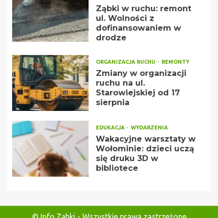
Ząbki w ruchu: remont
ul. Wolności z
dofinansowaniem w
drodze
ORGANIZACJA RUCHU
REMONTY
Zmiany w organizacji
ruchu na ul.
Starowiejskiej od 17
sierpnia
EDUKACJA
WYDARZENIA
Wakacyjne warsztaty w
Wołominie: dzieci uczą
się druku 3D w
bibliotece
© Info Ząbki - Wszystkie prawa zastrzeżone