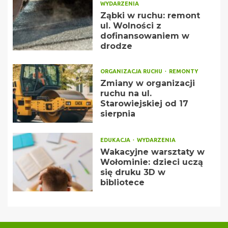
WYDARZENIA
Ząbki w ruchu: remont
ul. Wolności z
dofinansowaniem w
drodze
ORGANIZACJA RUCHU
REMONTY
Zmiany w organizacji
ruchu na ul.
Starowiejskiej od 17
sierpnia
EDUKACJA
WYDARZENIA
Wakacyjne warsztaty w
Wołominie: dzieci uczą
się druku 3D w
bibliotece