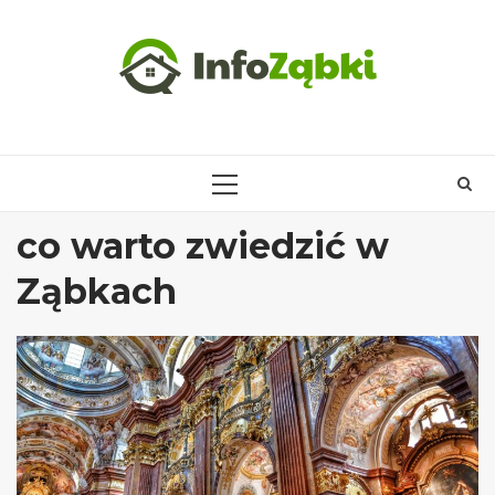
Skip
to
content
PRIMARY
MENU
co warto zwiedzić w
Ząbkach