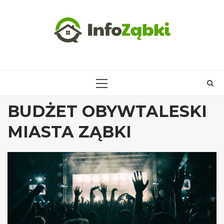
Skip
to
content
PRIMARY
MENU
BUDŻET OBYWTALESKI
MIASTA ZĄBKI