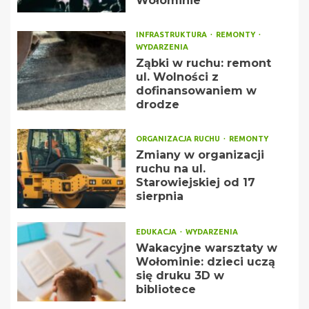
Wołominie
INFRASTRUKTURA
REMONTY
WYDARZENIA
Ząbki w ruchu: remont
ul. Wolności z
dofinansowaniem w
drodze
ORGANIZACJA RUCHU
REMONTY
Zmiany w organizacji
ruchu na ul.
Starowiejskiej od 17
sierpnia
EDUKACJA
WYDARZENIA
Wakacyjne warsztaty w
Wołominie: dzieci uczą
się druku 3D w
bibliotece