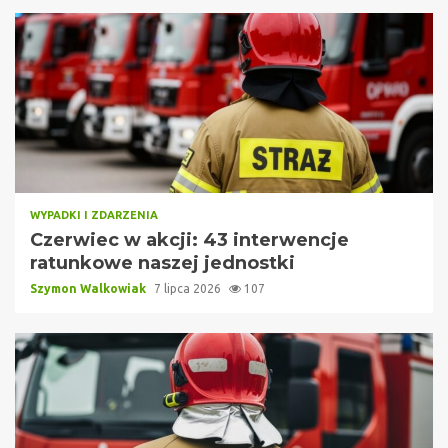
WYPADKI I ZDARZENIA
Czerwiec w akcji: 43 interwencje
ratunkowe naszej jednostki
Szymon Walkowiak
7 lipca 2026
107