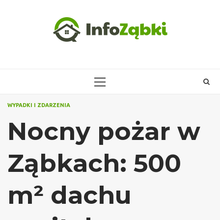
Skip
to
content
PRIMARY
MENU
WYPADKI I ZDARZENIA
Nocny pożar w
Ząbkach: 500
m² dachu