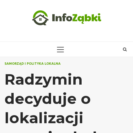
Skip
to
content
PRIMARY
MENU
SAMORZĄD I POLITYKA LOKALNA
Radzymin
decyduje o
lokalizacji