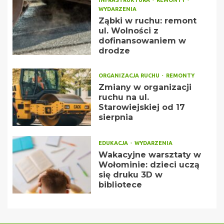
WYDARZENIA
Ząbki w ruchu: remont
ul. Wolności z
dofinansowaniem w
drodze
ORGANIZACJA RUCHU
REMONTY
Zmiany w organizacji
ruchu na ul.
Starowiejskiej od 17
sierpnia
EDUKACJA
WYDARZENIA
Wakacyjne warsztaty w
Wołominie: dzieci uczą
się druku 3D w
bibliotece